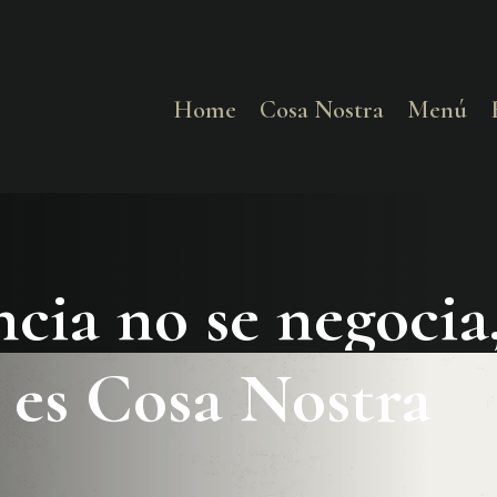
HOME
COSA NOSTRA
Home
Cosa Nostra
Menú
MENÚ
RESERVAR
ncia no se negocia
¿CÓMO LLEGAR?
CONTACTO
 es Cosa Nostra