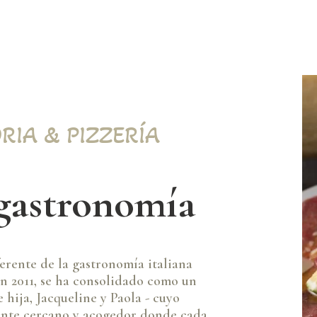
RIA & PIZZERÍA
 gastronomía
ferente de la gastronomía italiana
en 2011, se ha consolidado como un
hija, Jacqueline y Paola - cuyo
iente cercano y acogedor donde cada