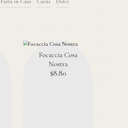
 Fatta in Casa
Carni
Dolci
Focaccia Cosa
Nostra
$
8
.
80