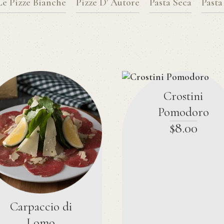
Le Pizze Bianche
Pizze D' Autore
Pasta Seca
Pasta
Crostini
Pomodoro
$
8
.
00
Carpaccio di
Lomo