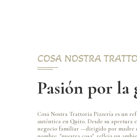
COSA NOSTRA TRATTO
Pasión por la
Cosa Nostra Trattoria Pizzería es un re
auténtica en Quito. Desde su apertura 
negocio familiar —dirigido por madre e 
nombre, "nuestra cosa", refleja un amb