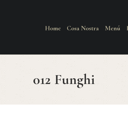
HOME
COSA NOSTRA
Home
Cosa Nostra
Menú
MENÚ
RESERVAR
012 Funghi
¿CÓMO LLEGAR?
CONTACTO