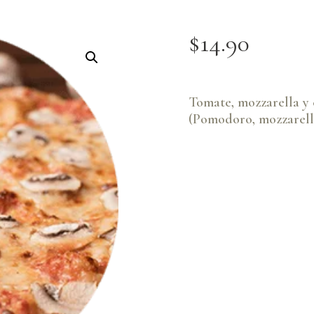
$
14
.
90
Tomate, mozzarella y
(Pomodoro, mozzarell