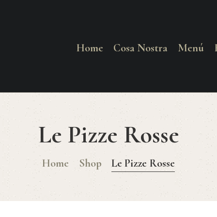
HOME
COSA NOSTRA
Home
Cosa Nostra
Menú
MENÚ
RESERVAR
Le Pizze Rosse
¿CÓMO LLEGAR?
CONTACTO
Home
Shop
Le Pizze Rosse