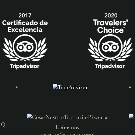
Llámanos
022244767 - 022434778