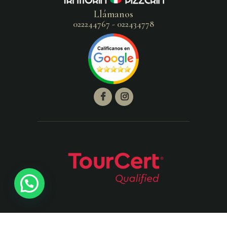
Llámanos
022244767 - 022434778
Pizzeria Cosa Nostra © 2026. All Rights