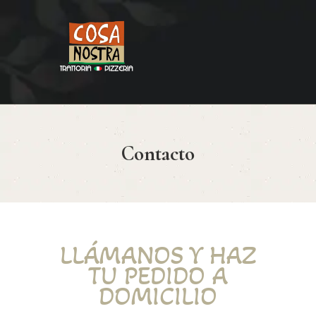
HOME
COSA NOSTRA
MENÚ
Contacto
RESERVAR
¿CÓMO LLEGAR?
CONTACTO
LLÁMANOS Y HAZ
TU PEDIDO A
DOMICILIO