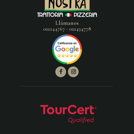
Llámanos
022244767 - 022434778