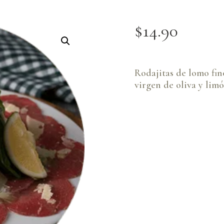
$
14
.
90
Rodajitas de lomo fin
virgen de oliva y lim