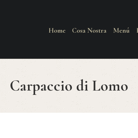
HOME
COSA NOSTRA
Home
Cosa Nostra
Menú
MENÚ
RESERVAR
Carpaccio di Lomo
¿CÓMO LLEGAR?
CONTACTO