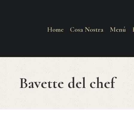
HOME
COSA NOSTRA
Home
Cosa Nostra
Menú
MENÚ
RESERVAR
Bavette del chef
¿CÓMO LLEGAR?
CONTACTO