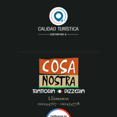
Llámanos
022244767 - 022434778