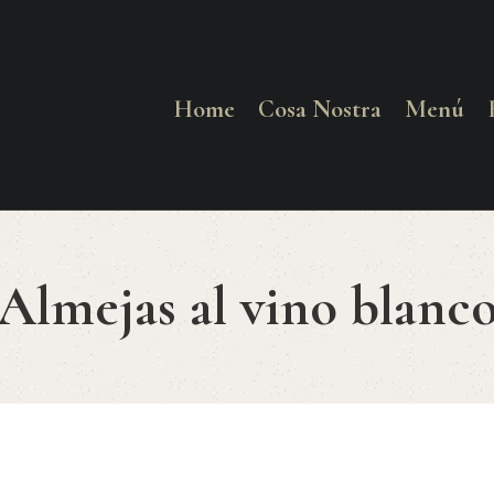
HOME
COSA NOSTRA
Home
Cosa Nostra
Menú
MENÚ
RESERVAR
Almejas al vino blanc
¿CÓMO LLEGAR?
CONTACTO