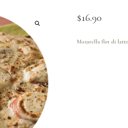
$
16
.
90
Mozarella flor di latt