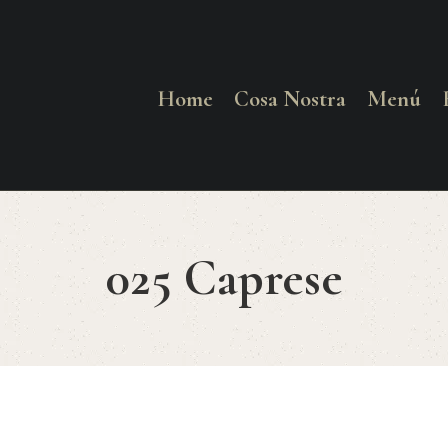
HOME
COSA NOSTRA
Home
Cosa Nostra
Menú
MENÚ
RESERVAR
025 Caprese
¿CÓMO LLEGAR?
CONTACTO