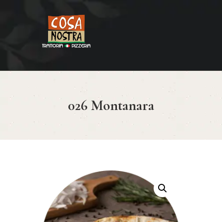
HOME
COSA NOSTRA
MENÚ
026 Montanara
RESERVAR
¿CÓMO LLEGAR?
CONTACTO