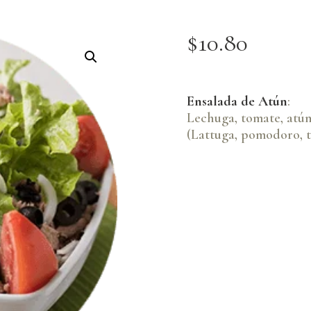
$
10
.
80
Ensalada de Atún
:
Lechuga, tomate, atún
(Lattuga, pomodoro, t