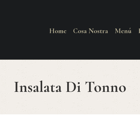
HOME
COSA NOSTRA
Home
Cosa Nostra
Menú
MENÚ
RESERVAR
Insalata Di Tonno
¿CÓMO LLEGAR?
CONTACTO