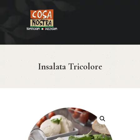
HOME
COSA NOSTRA
MENÚ
Insalata Tricolore
RESERVAR
¿CÓMO LLEGAR?
CONTACTO