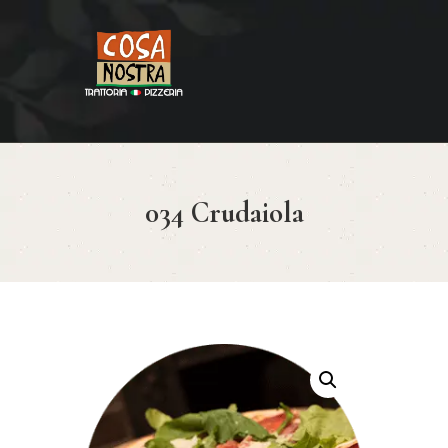
HOME
COSA NOSTRA
MENÚ
034 Crudaiola
RESERVAR
¿CÓMO LLEGAR?
CONTACTO