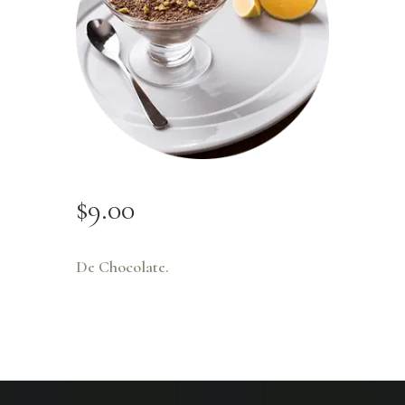
$
9
.
00
De Chocolate.