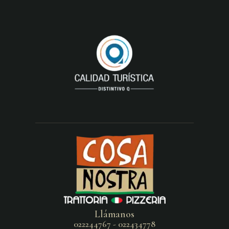
Llámanos
022244767 - 022434778