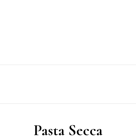
HOME
COSA NOSTRA
MENÚ
RESERVAR
¿CÓMO LLEGAR?
CONTACTO
Pasta Secca