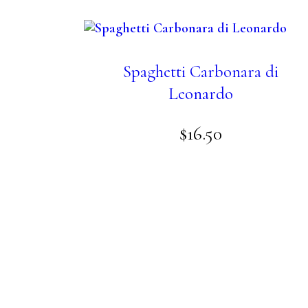
Spaghetti Carbonara di
Leonardo
$
16
.
50