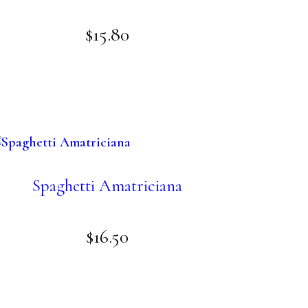
$
15
.
80
Spaghetti Amatriciana
$
16
.
50