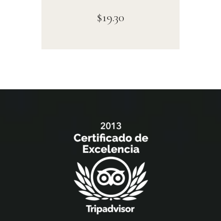
$
19
.
30