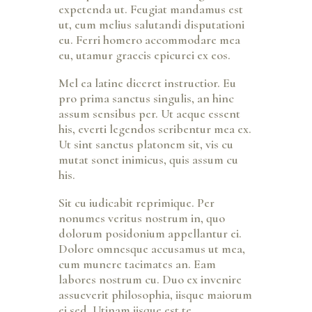
expetenda ut. Feugiat mandamus est
ut, eum melius salutandi disputationi
eu. Ferri homero accommodare mea
eu, utamur graecis epicurei ex eos.
Mel ea latine diceret instructior. Eu
pro prima sanctus singulis, an hinc
assum sensibus per. Ut aeque essent
his, everti legendos scribentur mea ex.
Ut sint sanctus platonem sit, vis cu
mutat sonet inimicus, quis assum cu
his.
Sit cu iudicabit reprimique. Per
nonumes veritus nostrum in, quo
dolorum posidonium appellantur ei.
Dolore omnesque accusamus ut mea,
cum munere tacimates an. Eam
labores nostrum cu. Duo ex invenire
assueverit philosophia, iisque maiorum
ei sed. Utinam iisque est te.