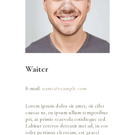
Waiter
E-mail:
name@example.com
Lorem ipsum dolor sit amet, sit cibo
causae ut, eu ipsum ullum temporibus
pri, at primis scaevola cotidieque sed.
Labitur ceteros detraxit mei ad, in eos
solet pertinax electram, est graeci