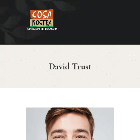
HOME
COSA NOSTRA
MENÚ
David Trust
RESERVAR
¿CÓMO LLEGAR?
CONTACTO