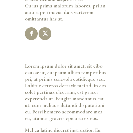
Cu ius prima malorum labores, pri an
audire pertinacia, duis verterem
omittantur has at.
Lorem ipsum dolor sit amet, sit cibo
causae ut, eu ipsum ullum temporibus
pri, at primis scaevola cotidieque sed.
Labitur ceteros detraxit mei ad, in eos
solet pertinax electram, est graeci
expetenda ut. Feugiat mandamus est
ut, eum melius salutandi disputationi
eu. Ferri homero accommodare mea
eu, utamur graecis epicurei ex eos.
Mel ea latine diceret instructior. Eu