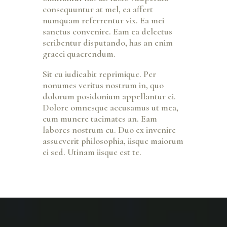
consequuntur at mel, ea affert
numquam referrentur vix. Ea mei
sanctus convenire. Eam ea delectus
scribentur disputando, has an enim
graeci quaerendum.
Sit cu iudicabit reprimique. Per
nonumes veritus nostrum in, quo
dolorum posidonium appellantur ei.
Dolore omnesque accusamus ut mea,
cum munere tacimates an. Eam
labores nostrum cu. Duo ex invenire
assueverit philosophia, iisque maiorum
ei sed. Utinam iisque est te.