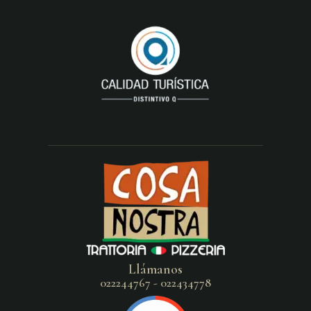
Llámanos
022244767 - 022434778