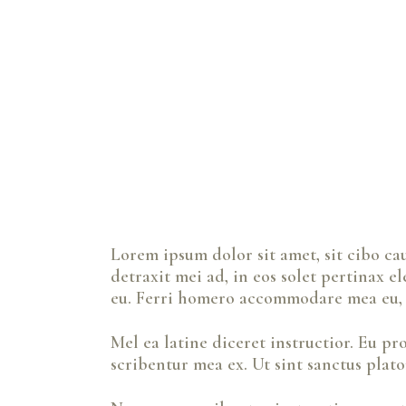
Lorem ipsum dolor sit amet, sit cibo ca
detraxit mei ad, in eos solet pertinax 
eu. Ferri homero accommodare mea eu, u
Mel ea latine diceret instructior. Eu pr
scribentur mea ex. Ut sint sanctus plato