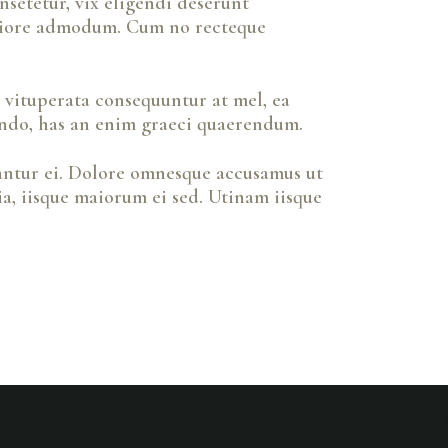
setetur, vix eligendi deserunt
meliore admodum. Cum no recteque
o vituperata consequuntur at mel, ea
ando, has an enim graeci quaerendum.
antur ei. Dolore omnesque accusamus ut
a, iisque maiorum ei sed. Utinam iisque