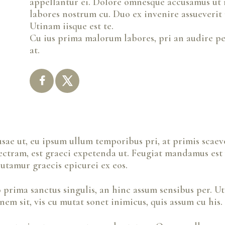
appellantur ei. Dolore omnesque accusamus ut
labores nostrum cu. Duo ex invenire assueverit 
Utinam iisque est te.
Cu ius prima malorum labores, pri an audire pe
at.
usae ut, eu ipsum ullum temporibus pri, at primis scaev
electram, est graeci expetenda ut. Feugiat mandamus est
tamur graecis epicurei ex eos.
o prima sanctus singulis, an hinc assum sensibus per. Ut
nem sit, vis cu mutat sonet inimicus, quis assum cu his.