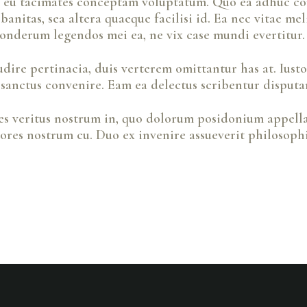
st eu tacimates conceptam voluptatum. Quo ea adhuc con
banitas, sea altera quaeque facilisi id. Ea nec vitae 
 Ponderum legendos mei ea, ne vix case mundi evertitur.
dire pertinacia, duis verterem omittantur has at. Iust
 sanctus convenire. Eam ea delectus scribentur disput
es veritus nostrum in, quo dolorum posidonium appell
res nostrum cu. Duo ex invenire assueverit philosophi