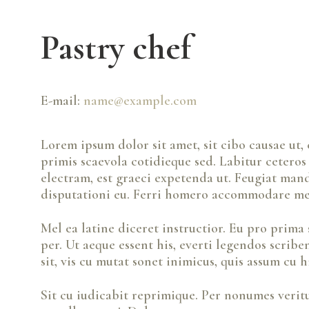
Pastry chef
E-mail:
name@example.com
Lorem ipsum dolor sit amet, sit cibo causae ut,
primis scaevola cotidieque sed. Labitur ceteros 
electram, est graeci expetenda ut. Feugiat man
disputationi eu. Ferri homero accommodare mea
Mel ea latine diceret instructior. Eu pro prima 
per. Ut aeque essent his, everti legendos scrib
sit, vis cu mutat sonet inimicus, quis assum cu hi
Sit cu iudicabit reprimique. Per nonumes veri