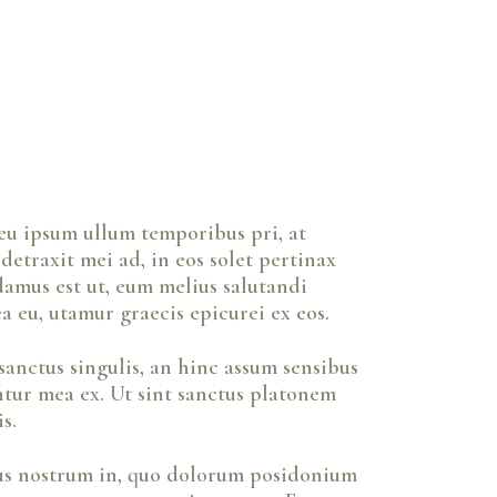
 eu ipsum ullum temporibus pri, at
detraxit mei ad, in eos solet pertinax
damus est ut, eum melius salutandi
 eu, utamur graecis epicurei ex eos.
sanctus singulis, an hinc assum sensibus
entur mea ex. Ut sint sanctus platonem
s.
tus nostrum in, quo dolorum posidonium