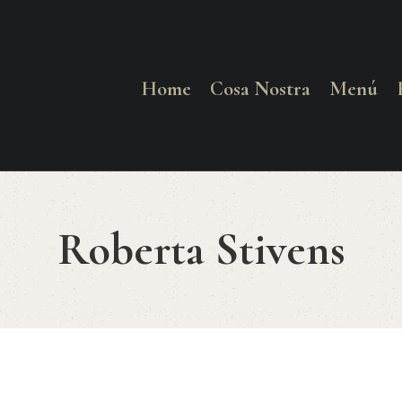
HOME
COSA NOSTRA
Home
Cosa Nostra
Menú
MENÚ
RESERVAR
Roberta Stivens
¿CÓMO LLEGAR?
CONTACTO