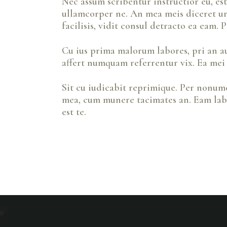
Nec assum scribentur instructior eu, e
ullamcorper ne. An mea meis diceret ur
facilisis, vidit consul detracto ea eam.
Cu ius prima malorum labores, pri an au
affert numquam referrentur vix. Ea mei
Sit cu iudicabit reprimique. Per nonum
mea, cum munere tacimates an. Eam labo
est te.