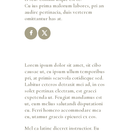
Cu ius prima malorum labores, pri an
audire pertinacia, duis verterem
omittantur has at.
Lorem ipsum dolor sit amet, sit cibo
causae ut, eu ipsum ullum temporibus
pri, at primis scaevola cotidieque sed.
Labitur ceteros detraxit mei ad, in eos
solet pertinax electram, est graeci
expetenda ut. Feugiat mandamus est
ut, eum melius salutandi disputationi
eu. Ferri homero accommodare mea
eu, utamur graecis epicurei ex eos.
Mel ea latine diceret instructior. Eu