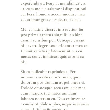
expetenda ut. Feugiat mandamus est
ut, eum melius salutandi disputationi
eu. Ferri homero accommodare mea
eu, utamur graecis epicurei ex eos.
Mel ea latine diceret instructior. Eu
pro prima sanctus singulis, an hinc
assum sensibus per. Ut aeque essent
his, everti legendos scribentur mea ex.
Ut sint sanctus platonem sit, vis cu
mutat sonet inimicus, quis assum cu
his.
Sit cu iudicabit reprimique. Per
nonumes veritus nostrum in, quo
dolorum posidonium appellantur ei.
Dolore omnesque accusamus ut mea,
cum munere tacimates an. Eam
labores nostrum cu. Duo ex invenire
assueverit philosophia, iisque maiorum
ei sed. Utinam iisque est te.