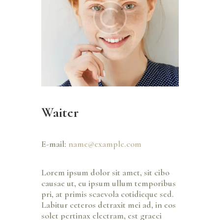
Waiter
E-mail:
name@example.com
Lorem ipsum dolor sit amet, sit cibo
causae ut, eu ipsum ullum temporibus
pri, at primis scaevola cotidieque sed.
Labitur ceteros detraxit mei ad, in eos
solet pertinax electram, est graeci