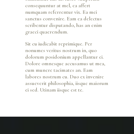
consequuntur at mel, ea affert
numquam referrentur vix. Ea mei
sanctus convenire. Eam ea delectus
scribentur disputando, has an enim
graeci quaerendum.
Sit cu iudicabit reprimique. Per
nonumes veritus nostrum in, quo
dolorum posidonium appellantur ei.
Dolore omnesque accusamus ut mea,
cum munere tacimates an. Eam
labores nostrum cu. Duo ex invenire
assueverit philosophia, iisque maiorum
ei sed. Utinam iisque est te.