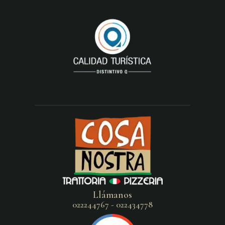
Llámanos
022244767 - 022434778