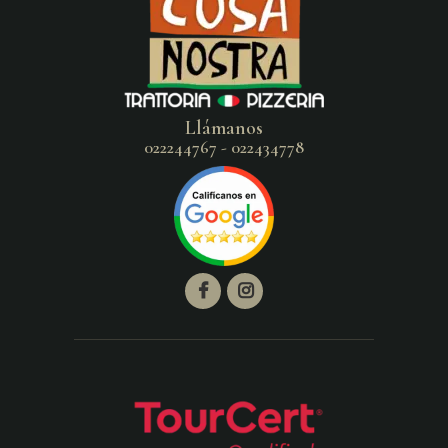
Llámanos
022244767 - 022434778