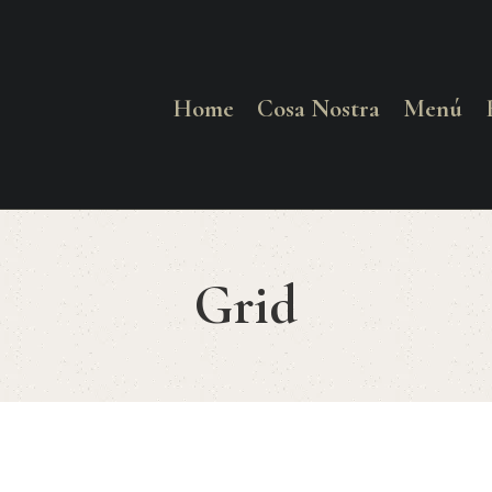
HOME
COSA NOSTRA
Home
Cosa Nostra
Menú
MENÚ
RESERVAR
Grid
¿CÓMO LLEGAR?
CONTACTO