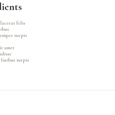
dients
lacerat felis
ibus
semper turpis
it amet
ndisse
finibus turpis