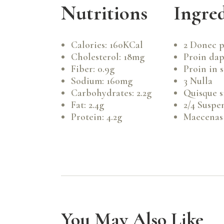
Nutritions
Ingre
Calories: 160KCal
2 Donec p
Cholesterol: 18mg
Proin dap
Fiber: 0.9g
Proin in 
Sodium: 160mg
3 Nulla
Carbohydrates: 2.2g
Quisque s
Fat: 2.4g
2/4 Suspe
Protein: 4.2g
Maecenas 
You May Also Like