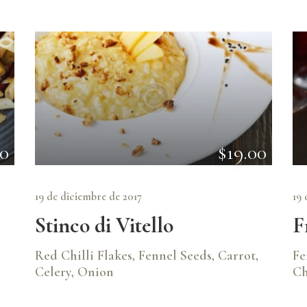
00
$19.00
19 de diciembre de 2017
19 
Stinco di Vitello
F
Red Chilli Flakes, Fennel Seeds, Carrot,
Fe
Celery, Onion
Ch