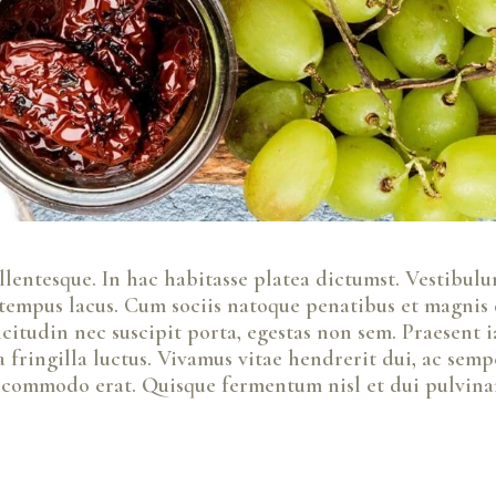
entesque. In hac habitasse platea dictumst. Vestibulum 
 tempus lacus. Cum sociis natoque penatibus et magnis 
citudin nec suscipit porta, egestas non sem. Praesent iac
 fringilla luctus. Vivamus vitae hendrerit dui, ac semp
commodo erat. Quisque fermentum nisl et dui pulvina