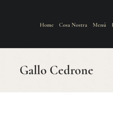
HOME
COSA NOSTRA
Home
Cosa Nostra
Menú
MENÚ
RESERVAR
Gallo Cedrone
¿CÓMO LLEGAR?
CONTACTO