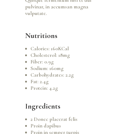
Quisque fermentum nisl et dui
pulvinar, in accumsan magna
vulputate.
Nutritions
Calories: 160KCal
Cholesterol: 18mg
Fiber: 0.9g
Sodium: 160mg
Carbohydrates: 2.2g
Fat: 2.4g
Protein: 4.2g
Ingredients
2 Donec placerat felis
Proin dapibus
Proin in semper turpis