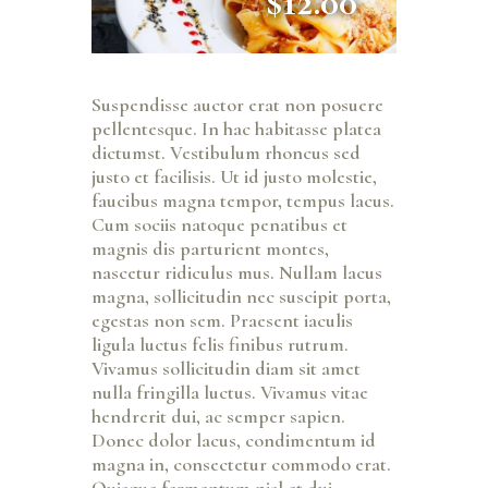
$12.00
Suspendisse auctor erat non posuere
pellentesque. In hac habitasse platea
dictumst. Vestibulum rhoncus sed
justo et facilisis. Ut id justo molestie,
faucibus magna tempor, tempus lacus.
Cum sociis natoque penatibus et
magnis dis parturient montes,
nascetur ridiculus mus. Nullam lacus
magna, sollicitudin nec suscipit porta,
egestas non sem. Praesent iaculis
ligula luctus felis finibus rutrum.
Vivamus sollicitudin diam sit amet
nulla fringilla luctus. Vivamus vitae
hendrerit dui, ac semper sapien.
Donec dolor lacus, condimentum id
magna in, consectetur commodo erat.