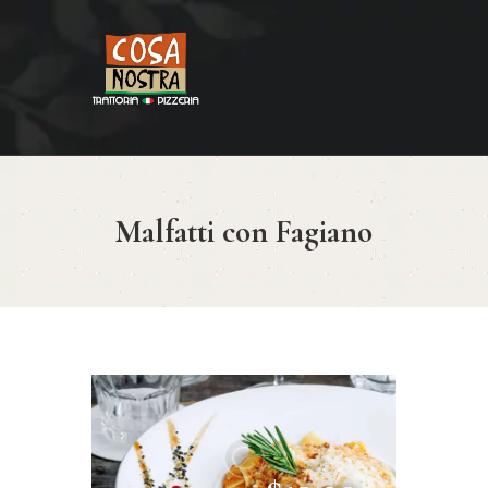
HOME
COSA NOSTRA
MENÚ
Malfatti con Fagiano
RESERVAR
¿CÓMO LLEGAR?
CONTACTO