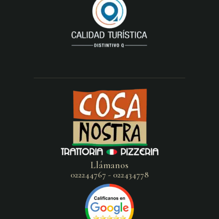
Llámanos
022244767 - 022434778